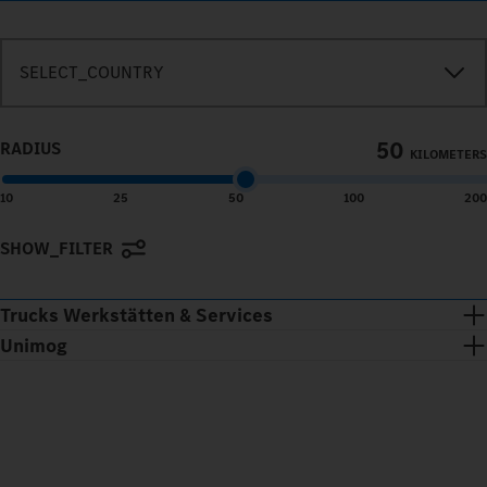
SEARCH_IN_IMMEDIATE_VICINITY
SELECT_COUNTRY
50
RADIUS
KILOMETERS
10
25
50
100
200
SHOW_FILTER
Terms of use
© 1987–2026 HERE
Trucks Werkstätten & Services
Unimog