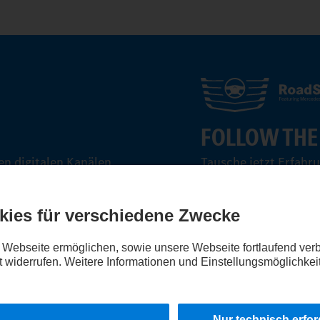
FOLLOW THE
n digitalen Kanälen.
Tausche jetzt Erfahr
aus.
Steig ein