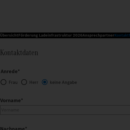
Übersicht
Förderung Ladeinfrastruktur 2026
Ansprechpartner
Kontakt
Kontaktdaten
Anrede*
Frau
Herr
keine Angabe
Vorname
*
Nachname
*